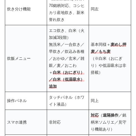
70銘柄対応、コシヒ
炊き分け機能
同左
カリ産地炊き、新米
誉れ炊き
エコ炊き、白米（火
加減3段階）
無洗米／一合炊き／
基本同様＋
麦めし押
早炊き／炊込み各種
麦／もち麦
炊飯メニュー
／おかゆ／玄米／雑
（※白米（おにぎ
穀／麦／おこわ
り）や低温吸水は非
＋
白米（おにぎり）
搭載）
／白米（低温吸水）
追加
タッチパネル（ホワ
操作パネル
同上
イト液晶）
対応
（
遠隔操作
／銘
スマホ連携
非対応
柄米ソムリエ／見守
り機能あり）