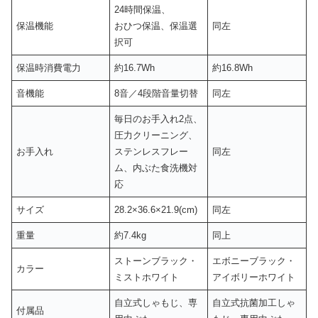
24時間保温、
保温機能
おひつ保温、保温選
同左
択可
保温時消費電力
約16.7Wh
約16.8Wh
音機能
8音／4段階音量切替
同左
毎日のお手入れ2点、
圧力クリーニング、
お手入れ
ステンレスフレー
同左
ム、内ぶた食洗機対
応
サイズ
28.2×36.6×21.9(cm)
同左
重量
約7.4kg
同上
ストーンブラック・
エボニーブラック・
カラー
ミストホワイト
アイボリーホワイト
自立式しゃもじ、専
自立式抗菌加工しゃ
付属品