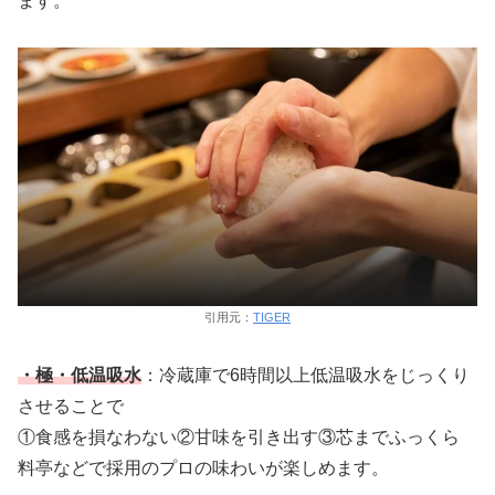
ます。
引用元：
TIGER
・極・低温吸水
：冷蔵庫で6時間以上低温吸水をじっくり
させることで
①食感を損なわない②甘味を引き出す③芯までふっくら
料亭などで採用のプロの味わいが楽しめます。