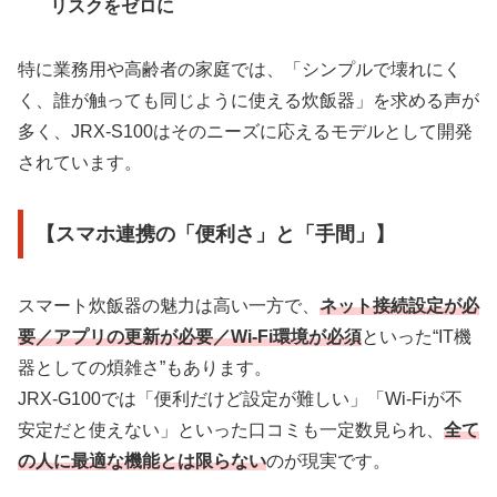
リスクをゼロに
特に業務用や高齢者の家庭では、「シンプルで壊れにく
く、誰が触っても同じように使える炊飯器」を求める声が
多く、JRX-S100はそのニーズに応えるモデルとして開発
されています。
【スマホ連携の「便利さ」と「手間」】
スマート炊飯器の魅力は高い一方で、
ネット接続設定が必
要／アプリの更新が必要／Wi-Fi環境が必須
といった“IT機
器としての煩雑さ”もあります。
JRX-G100では「便利だけど設定が難しい」「Wi-Fiが不
安定だと使えない」といった口コミも一定数見られ、
全て
の人に最適な機能とは限らない
のが現実です。