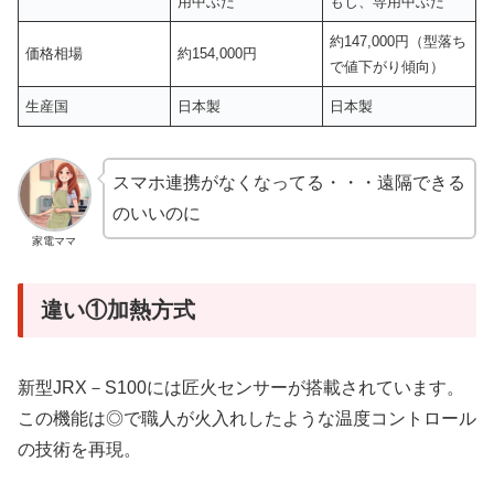
用中ぶた
もじ、専用中ぶた
約147,000円（型落ち
価格相場
約154,000円
で値下がり傾向）
生産国
日本製
日本製
スマホ連携がなくなってる・・・遠隔できる
のいいのに
家電ママ
違い①加熱方式
新型JRX－S100には匠火センサーが搭載されています。
この機能は◎で職人が火入れしたような温度コントロール
の技術を再現。