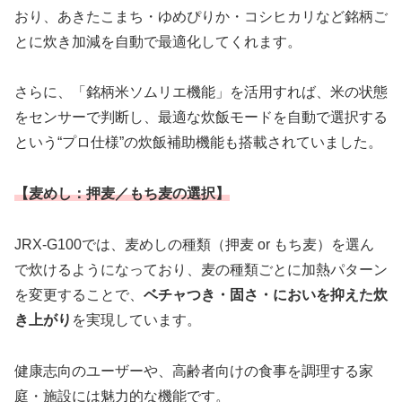
おり、あきたこまち・ゆめぴりか・コシヒカリなど銘柄ご
とに炊き加減を自動で最適化してくれます。
さらに、「銘柄米ソムリエ機能」を活用すれば、米の状態
をセンサーで判断し、最適な炊飯モードを自動で選択する
という“プロ仕様”の炊飯補助機能も搭載されていました。
【麦めし：押麦／もち麦の選択】
JRX-G100では、麦めしの種類（押麦 or もち麦）を選ん
で炊けるようになっており、麦の種類ごとに加熱パターン
を変更することで、
ベチャつき・固さ・においを抑えた炊
き上がり
を実現しています。
健康志向のユーザーや、高齢者向けの食事を調理する家
庭・施設には魅力的な機能です。