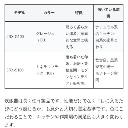
向いている環
モデル
カラー
特徴
境
明るく柔らか
ナチュラル系
グレージュ
い印象。家庭
のキッチン、
JRX-G100
（CU）
的な空間に映
白系の家具ま
える。
わり
落ち着いた印
飲食店、黒系
象。厨房・業
ミネラルブラ
家電の統一、
JRX-S100
務空間・モダ
ック（KK）
モノトーン空
ンなインテリ
間
アと好相性。
炊飯器は長く使う製品です。性能だけでなく「目に入るた
びにどう感じるか」も意外と大切な選定基準です。色にこ
だわることで、キッチンや作業場の満足度も大きく変わり
ます。