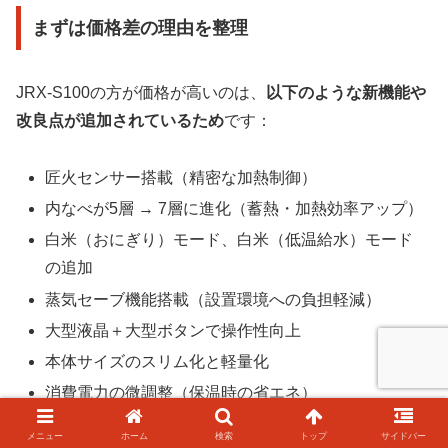
まずは価格差の理由を整理
JRX-S100の方が価格が高いのは、
以下のような新機能や
改良点が追加されているため
です：
匠火センサー搭載（精密な加熱制御）
内なべが5層 → 7層に進化（蓄熱・加熱効率アップ）
白米（おにぎり）モード、白米（低温給水）モード
の追加
蒸気セーブ機能搭載（設置環境への負担軽減）
大型液晶＋大型ボタンで操作性向上
本体サイズのスリム化と軽量化
消費電力の微調整（保温時の省エネ）
メニュー
ホーム
検索
トップ
サイドバー