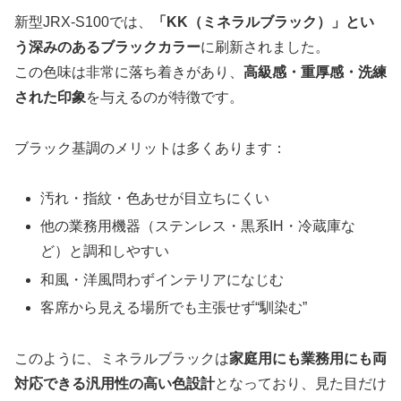
新型JRX-S100では、
「KK（ミネラルブラック）」とい
う深みのあるブラックカラー
に刷新されました。
この色味は非常に落ち着きがあり、
高級感・重厚感・洗練
された印象
を与えるのが特徴です。
ブラック基調のメリットは多くあります：
汚れ・指紋・色あせが目立ちにくい
他の業務用機器（ステンレス・黒系IH・冷蔵庫な
ど）と調和しやすい
和風・洋風問わずインテリアになじむ
客席から見える場所でも主張せず“馴染む”
このように、ミネラルブラックは
家庭用にも業務用にも両
対応できる汎用性の高い色設計
となっており、見た目だけ