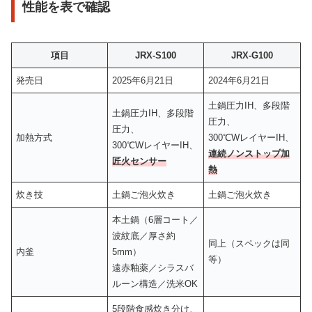
性能を表で確認
項目
JRX-S100
JRX-G100
発売日
2025年6月21日
2024年6月21日
土鍋圧力IH、多段階
土鍋圧力IH、多段階
圧力、
圧力、
加熱方式
300℃WレイヤーIH、
300℃WレイヤーIH、
連続ノンストップ加
匠火センサー
熱
炊き技
土鍋ご泡火炊き
土鍋ご泡火炊き
本土鍋（6層コート／
波紋底／厚さ約
同上（スペックは同
内釜
5mm）
等）
遠赤釉薬／シラスバ
ルーン構造／洗米OK
5段階食感炊き分け、