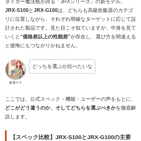
タイガー魔法瓶が誇る「JRXシリーズ」の新モデル、
JRX-S100
と
JRX-G100
は、どちらも高級炊飯器のカテゴ
リに位置しながら、それぞれ明確なターゲットに応じて設
計された製品です。見た目こそ似ていますが、中身を見て
いくと
“価格差以上の性能差”
が存在し、選び方を間違える
と後悔にもつながりかねません。
どっちを選ぶか比べたいな
家電ママ
ここでは、公式スペック・機能・ユーザーの声をもとに、
どこがどう違うのか、そしてどちらを選ぶべきか
を徹底解
説します。
【スペック比較】JRX-S100とJRX-G100の主要