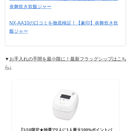
炎舞炊き炊飯ジャー
NX-AA10の口コミを徹底検証！【象印】炎舞炊き炊
飯ジャー
▼
お手入れの手間を最小限に！最新フラッグシップはこち
ら↓
【1/10限定★抽選で2人に1人最大100%ポイントバ