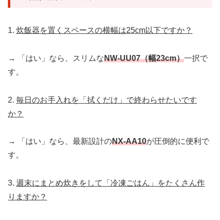
1.
炊飯器を置くスペースの横幅は25cm以下ですか？
→ 「はい」なら、スリムな
NW-UU07（幅23cm）
一択で
す。
2.
毎日のお手入れを「拭くだけ」で終わらせたいです
か？
→ 「はい」なら、最新設計の
NX-AA10
が圧倒的に便利で
す。
3.
週末にまとめ炊きをして「冷凍ごはん」をたくさん作
りますか？