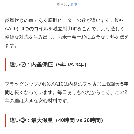
引用元：
象印
炎舞炊きの命である底IHヒーターの数が違います。NX-
AA10は
6つのコイル
を独立制御することで、より激しく
複雑な対流を生み出し、お米一粒一粒にムラなく熱を伝え
ます。
違い②：内釜保証（5年 vs 3年）
フラッグシップのNX-AA10は内釜のフッ素加工保証が
5年
間
と長くなっています。毎日使うものだからこそ、この2
年の差は大きな安心材料です。
違い③：最大保温（40時間 vs 30時間）