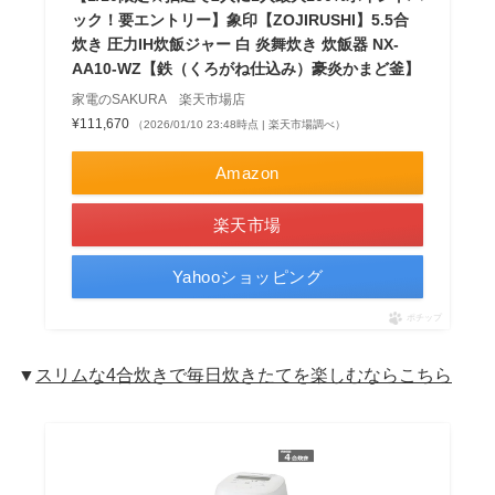
ック！要エントリー】象印【ZOJIRUSHI】5.5合
炊き 圧力IH炊飯ジャー 白 炎舞炊き 炊飯器 NX-
AA10-WZ【鉄（くろがね仕込み）豪炎かまど釜】
家電のSAKURA 楽天市場店
¥111,670
（2026/01/10 23:48時点 | 楽天市場調べ）
Amazon
楽天市場
Yahooショッピング
ポチップ
▼
スリムな4合炊きで毎日炊きたてを楽しむならこちら