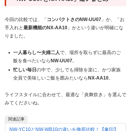
今回の比較では、「
コンパクトさのNW-UU07
」か、「お
手入れと
最新機能のNX-AA10
」かという違いが明確にな
りました。
一人暮らし〜夫婦二人
で、場所を取らずに最高のご
飯を食べたいなら
NW-UU07
。
忙しい毎日
の中で、少しでも掃除を楽に、かつ家族
全員で美味しいご飯を囲みたいなら
NX-AA10
。
ライフスタイルに合わせて、最適な「炎舞炊き」を選んで
みてくださいね。
関連記事
NW-YC10とNW-WB10の違いを徹底比較！【象印】