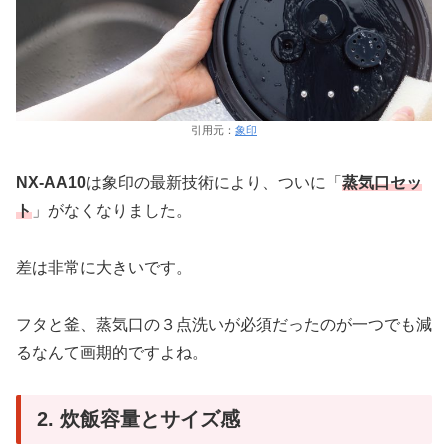
引用元：
象印
NX-AA10
は象印の最新技術により、ついに「
蒸気口セッ
ト
」がなくなりました。
差は非常に大きいです。
フタと釜、蒸気口の３点洗いが必須だったのが一つでも減
るなんて画期的ですよね。
2. 炊飯容量とサイズ感