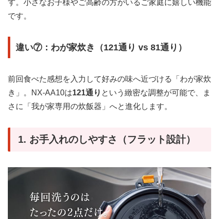
す。小さなお子様やご高齢の方がいるご家庭に嬉しい機能
です。
違い⑦：わが家炊き（121通り vs 81通り）
前回食べた感想を入力して好みの味へ近づける「わが家炊
き」。NX-AA10は
121通り
という緻密な調整が可能で、ま
さに「我が家専用の炊飯器」へと進化します。
1. お手入れのしやすさ（フラット設計）