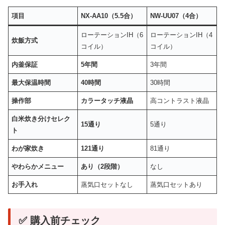
項目
NX-AA10（5.5合）
NW-UU07（4合）
ローテーションIH（6
ローテーションIH（4
炊飯方式
コイル）
コイル）
内釜保証
5年間
3年間
最大保温時間
40時間
30時間
操作部
カラータッチ液晶
高コントラスト液晶
白米炊き分けセレク
15通り
5通り
ト
わが家炊き
121通り
81通り
やわらかメニュー
あり（2段階）
なし
お手入れ
蒸気口セットなし
蒸気口セットあり
✅ 購入前チェック