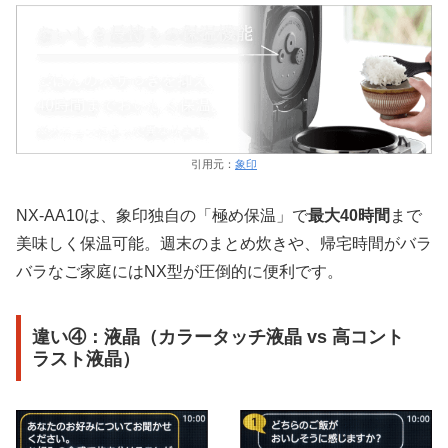
引用元：
象印
NX-AA10は、象印独自の「極め保温」で
最大40時間
まで
美味しく保温可能。週末のまとめ炊きや、帰宅時間がバラ
バラなご家庭にはNX型が圧倒的に便利です。
違い④：液晶（カラータッチ液晶 vs 高コント
ラスト液晶）