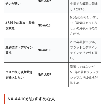
NW-UU07
チンが狭い
少量でも最高に美味
しく炊ける。
5.5合の余裕と、何よ
3人以上の家族・共働
り「蒸気口セットな
NX-AA10
き家庭
し」のお手入れの楽
さが神。
2025年最新モデル。
最新技術・デザイン
フラットなデザイン
NX-AA10
重視
でインテリア性も高
い。
型落ちではないが、
コスパ良く炎舞炊き
5.5合の最新フラッグ
NW-UU07
を導入したい
シップよりは価格が
抑えめ。
NX-AA10がおすすめな人