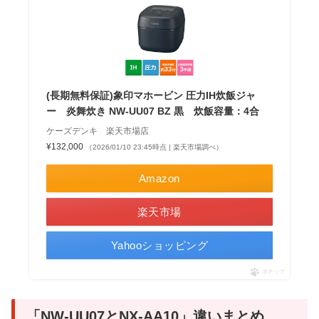
(長期無料保証)象印マホービン 圧力IH炊飯ジャ
ー 炎舞炊き NW-UU07 BZ 黒 炊飯容量：4合
ケーズデンキ 楽天市場店
¥132,000
（2026/01/10 23:45時点 | 楽天市場調べ）
Amazon
楽天市場
Yahooショッピング
ポチップ
「NW-UU07とNX-AA10」違いまとめ