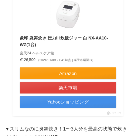
象印 炎舞炊き 圧力IH炊飯ジャー 白 NX-AA10-
WZ(1台)
楽天24 ヘルスケア館
¥126,500
（2026/01/09 21:41時点 | 楽天市場調べ）
Amazon
楽天市場
Yahooショッピング
ポチップ
▼
スリムなのに炎舞炊き！1〜3人分を最高の状態で炊き