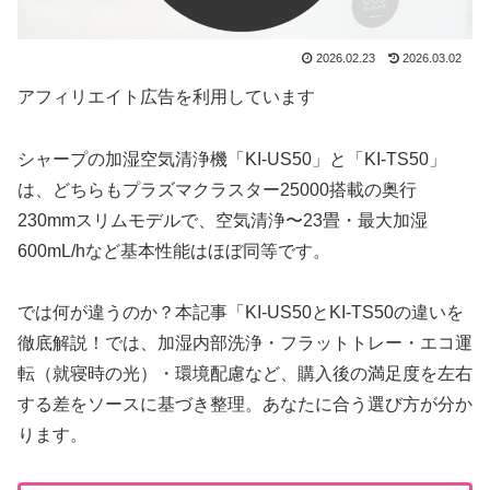
2026.02.23
2026.03.02
アフィリエイト広告を利用しています
シャープの加湿空気清浄機「KI-US50」と「KI-TS50」
は、どちらもプラズマクラスター25000搭載の奥行
230mmスリムモデルで、空気清浄〜23畳・最大加湿
600mL/hなど基本性能はほぼ同等です。
では何が違うのか？本記事「KI-US50とKI-TS50の違いを
徹底解説！では、加湿内部洗浄・フラットトレー・エコ運
転（就寝時の光）・環境配慮など、購入後の満足度を左右
する差をソースに基づき整理。あなたに合う選び方が分か
ります。