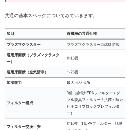
共通の基本スペックについてみていきます。
項目
両機種の共通仕様
プラズマクラスター
プラズマクラスター25000 搭載
適用床面積（プラズマクラスタ
約13畳
ー）
適用床面積（空気清浄）
〜23畳
加湿能力
最大 600mL/h
3種（静電HEPAフィルター / ダ
ブル脱臭フィルター / 抗菌・防カ
フィルター構成
ビホコリブロックプレフィルタ
ー）
約10年（HEPAフィルター、脱臭
フィルター交換目安