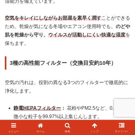
湿能力を備えています。
空気をキレイにしながらお部屋を素早く潤す
ことができる
ため、乾燥が気になる冬場やエアコン使用時でも、
のどや
肌を乾燥から守り、
ウイルスが活動しにくい快適な湿度
を
保ちます。
3種の高性能フィルター（交換目安約10年）
空気の汚れは、役割の異なる3つのフィルターで徹底的に
浄化します。
静電HEPAフィルター
：
花粉やPM2.5など、0.3µmの
微小な粒子を99.97%以上集じんします。
ダブル脱臭フィルター
：
さまざまな生活臭を効果的
メニュー
ホーム
検索
トップ
サイドバー
に吸着・分解します。