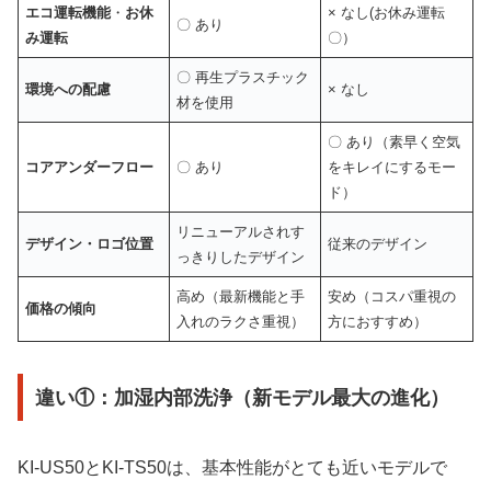
エコ運転機能
・
お休
× なし(お休み運転
〇 あり
み運転
〇）
〇 再生プラスチック
環境への配慮
× なし
材を使用
〇 あり（素早く空気
コアアンダーフロー
〇 あり
をキレイにするモー
ド）
リニューアルされす
デザイン・ロゴ位置
従来のデザイン
っきりしたデザイン
高め（最新機能と手
安め（コスパ重視の
価格の傾向
入れのラクさ重視）
方におすすめ）
違い①：加湿内部洗浄（新モデル最大の進化）
KI-US50とKI-TS50は、基本性能がとても近いモデルで