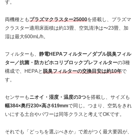
す。
両機種とも
プラズマクラスター25000
を搭載し、プラズマ
クラスター適用床面積は約13畳、空気清浄は〜23畳、加
湿は最大600mL/h。
フィルターも、
静電HEPAフィルター／ダブル脱臭フィル
ター／抗菌・防カビホコリブロックプレフィルター
の3種
構成で、HEPAと
脱臭フィルターの交換目安は約10年
で
す。
センサーも
ニオイ・湿度・温度の3つ
を搭載し、サイズも
幅384×奥行230×高さ619mm
で同じ。つまり、空気をきれ
いにする土台やパワーは同等クラスと考えてOKです。
それでも「どっちを選ぶべきか」で差がつく最大要因が、