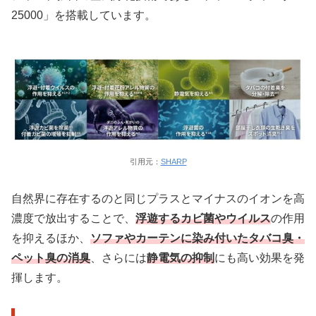
25000」を搭載しています。
引用元：
SHARP
自然界に存在するのと同じプラスとマイナスのイオンを高
濃度で放出することで、
浮遊するカビ菌やウイルス
の作用
を抑えるほか、
ソファやカーテンに染み付いたタバコ臭・
ペット臭の消臭
、さらには
静電気の抑制
にも高い効果を発
揮します。