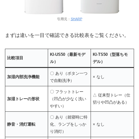
引用元：
SHARP
まずは違いを一目で確認できる比較表をご覧ください。
KI-US50（最新モデ
KI-TS50（型落ちモ
比較項目
ル）
デル）
〇 あり（ボタン一つ
加湿内部洗浄機能
× なし
で自動洗浄）
〇 フラットトレー
△ 従来型トレー（仕
加湿トレーの形状
（凹凸が少なく洗い
切りや凹凸がある）
やすい）
〇 あり（就寝時に特
静音・消灯運転
化、ランプをしっか
× なし
り消灯）