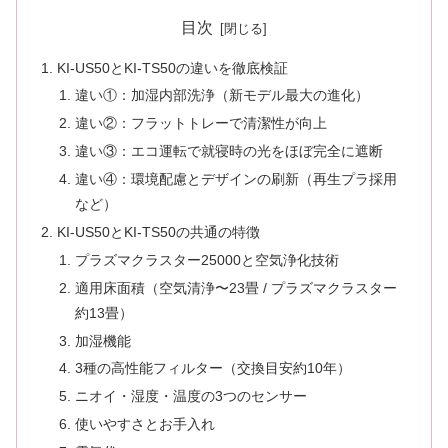
目次
KI-US50とKI-TS50の違いを徹底検証
違い①：加湿内部洗浄（新モデル最大の進化）
違い②：フラットトレーで清潔性が向上
違い③：エコ運転で就寝時の光をほぼ完全に遮断
違い④：環境配慮とデザインの刷新（再生プラ採用
など）
KI-US50とKI-TS50の共通の特徴
プラズマクラスター25000と空気浄化技術
適用床面積（空気清浄〜23畳 / プラズマクラスター
約13畳）
加湿機能
3種の高性能フィルター（交換目安約10年）
ニオイ・湿度・温度の3つのセンサー
使いやすさとお手入れ