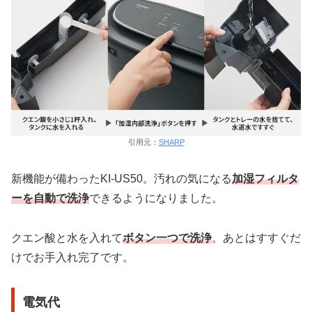
引用元：
SHARP
新機能が備わったKI-US50。汚れの気になる
加湿フィルタ
ー
を
自動で洗浄
できるようになりました。
クエン酸と水を入れて
ボタン一つで洗浄
。あとはすすぐだ
けでお手入れ完了です。
電気代