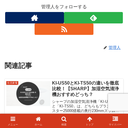
管理人をフォローする
管理人
関連記事
KI-US50とKI-TS50の違いを徹底
生活家電
比較！【SHARP】加湿空気清浄
機おすすめどっち？
シャープの加湿空気清浄機「KI-US50」
と「KI-TS50」は、どちらもプラズマクラ
スター25000搭載の奥行230mmスリムモ
デルで、空気清浄〜23畳・最大加湿
600mL/hなど基本性能はほぼ同等です。
では何が違うのか？本記事「KI-U...
メニュー
ホーム
検索
トップ
サイドバー
PencilVac Fluffycones口コミ徹
生活家電